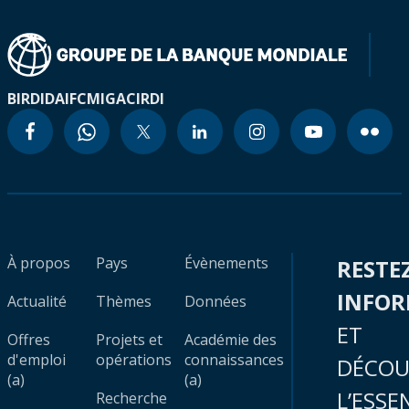
BIRD
IDA
IFC
MIGA
CIRDI
À propos
Pays
Évènements
RESTE
INFO
Actualité
Thèmes
Données
ET
Offres
Projets et
Académie des
d'emploi
opérations
connaissances
DÉCOU
(a)
(a)
L’ESSE
Recherche