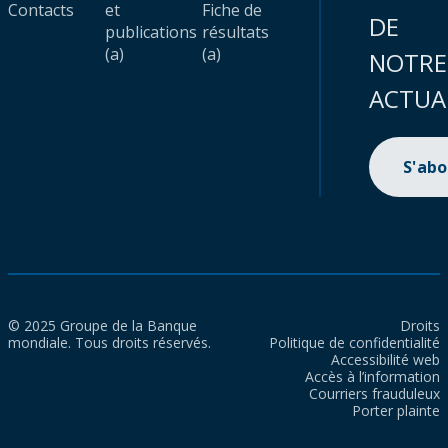
Contacts
et
Fiche de
DE
publications
résultats
(a)
(a)
NOTRE
ACTUA
S'ab
© 2025 Groupe de la Banque
Droits
mondiale. Tous droits réservés.
Politique de confidentialité
Accessibilité web
Accès à l’information
Courriers frauduleux
Porter plainte