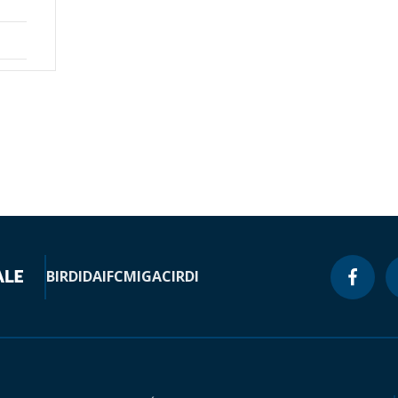
BIRD
IDA
IFC
MIGA
CIRDI