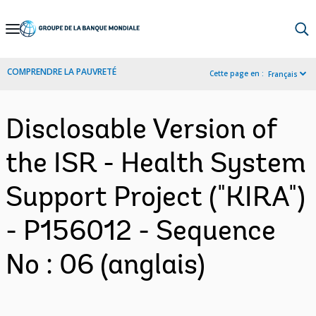
Skip
to
Main
COMPRENDRE LA PAUVRETÉ
Cette page en :
Français
Navigation
Disclosable Version of
the ISR - Health System
Support Project ("KIRA")
- P156012 - Sequence
No : 06 (anglais)