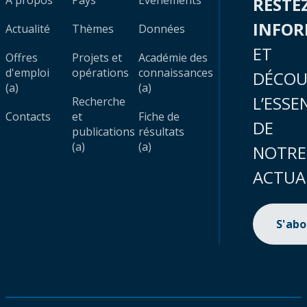
À propos
Pays
Évènements
RESTE
INFO
Actualité
Thèmes
Données
ET
Offres
Projets et
Académie des
d'emploi
opérations
connaissances
DÉCOU
(a)
(a)
L’ESSE
Recherche
Contacts
et
Fiche de
DE
publications
résultats
(a)
(a)
NOTRE
ACTUA
S'ab