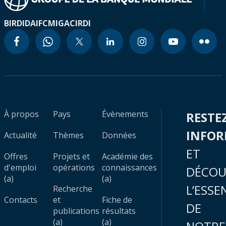
BIRD
IDA
IFC
MIGA
CIRDI
À propos
Pays
Évènements
RESTE
INFO
Actualité
Thèmes
Données
ET
Offres
Projets et
Académie des
d'emploi
opérations
connaissances
DÉCOU
(a)
(a)
L’ESSE
Recherche
Contacts
et
Fiche de
DE
publications
résultats
(a)
(a)