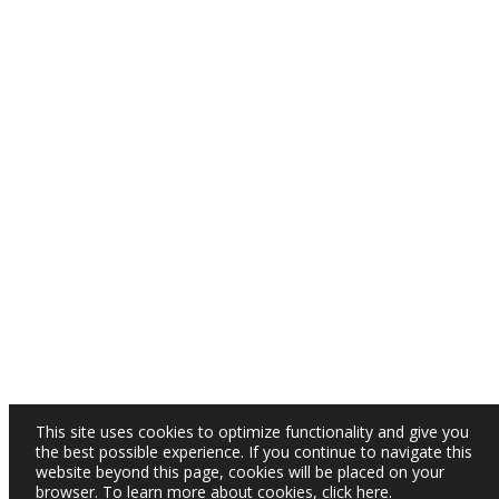
This site uses cookies to optimize functionality and give you
the best possible experience. If you continue to navigate this
website beyond this page, cookies will be placed on your
browser. To learn more about cookies,
click here
.