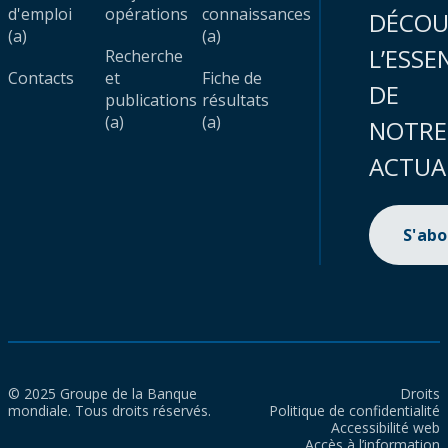
d'emploi
opérations
connaissances
DÉCOU
(a)
(a)
L’ESSE
Recherche
Contacts
et
Fiche de
DE
publications
résultats
(a)
(a)
NOTRE
ACTUA
S'ab
© 2025 Groupe de la Banque
Droits
mondiale. Tous droits réservés.
Politique de confidentialité
Accessibilité web
Accès à l’information