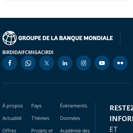
BIRD
IDA
IFC
MIGA
CIRDI
À propos
Pays
Évènements
RESTE
INFO
Actualité
Thèmes
Données
ET
Offres
Projets et
Académie des