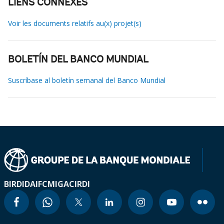
LIENS CONNEXES
Voir les documents relatifs au(x) projet(s)
BOLETÍN DEL BANCO MUNDIAL
Suscríbase al boletín semanal del Banco Mundial
BIRD
IDA
IFC
MIGA
CIRDI