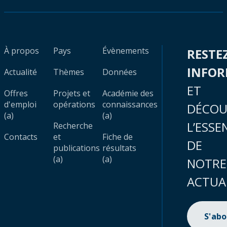
À propos
Pays
Évènements
RESTE
INFO
Actualité
Thèmes
Données
ET
Offres
Projets et
Académie des
d'emploi
opérations
connaissances
DÉCOU
(a)
(a)
L’ESSE
Recherche
Contacts
et
Fiche de
DE
publications
résultats
(a)
(a)
NOTRE
ACTUA
S'ab