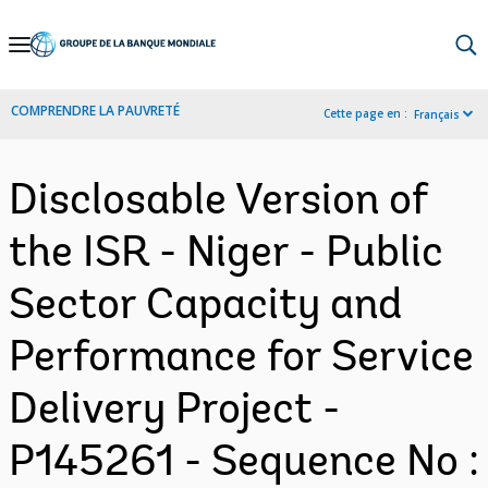
Skip
to
Main
COMPRENDRE LA PAUVRETÉ
Cette page en :
Français
Navigation
Disclosable Version of
the ISR - Niger - Public
Sector Capacity and
Performance for Service
Delivery Project -
P145261 - Sequence No :