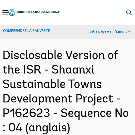
Skip
to
Main
COMPRENDRE LA PAUVRETÉ
Cette page en :
Français
Navigation
Disclosable Version of
the ISR - Shaanxi
Sustainable Towns
Development Project -
P162623 - Sequence No
: 04 (anglais)