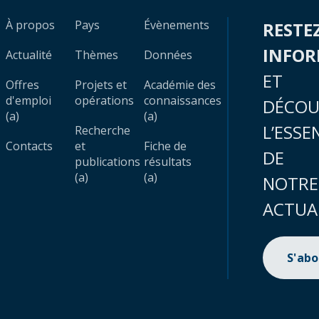
À propos
Pays
Évènements
RESTE
INFO
Actualité
Thèmes
Données
ET
Offres
Projets et
Académie des
d'emploi
opérations
connaissances
DÉCOU
(a)
(a)
L’ESSE
Recherche
Contacts
et
Fiche de
DE
publications
résultats
(a)
(a)
NOTRE
ACTUA
S'ab