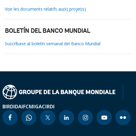
Voir les documents relatifs au(x) projet(s)
BOLETÍN DEL BANCO MUNDIAL
Suscríbase al boletín semanal del Banco Mundial
BIRD
IDA
IFC
MIGA
CIRDI