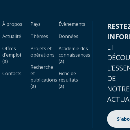
À propos
Pays
Évènements
RESTE
INFO
Actualité
Thèmes
Données
ET
Offres
Projets et
Académie des
d'emploi
opérations
connaissances
DÉCOU
(a)
(a)
L’ESSE
Recherche
Contacts
et
Fiche de
DE
publications
résultats
(a)
(a)
NOTRE
ACTUA
S'ab