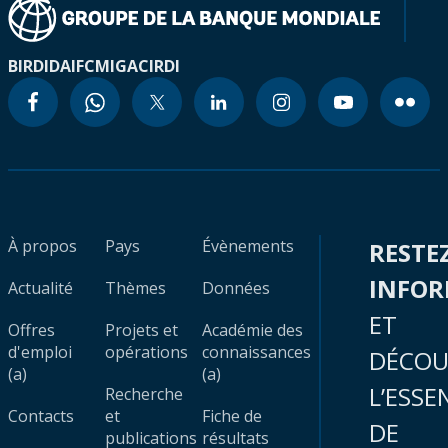
BIRD
IDA
IFC
MIGA
CIRDI
À propos
Pays
Évènements
RESTE
INFO
Actualité
Thèmes
Données
ET
Offres
Projets et
Académie des
d'emploi
opérations
connaissances
DÉCOU
(a)
(a)
L’ESSE
Recherche
Contacts
et
Fiche de
DE
publications
résultats