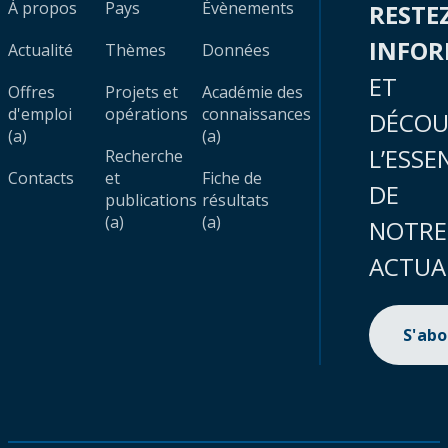
À propos
Pays
Évènements
RESTE
INFO
Actualité
Thèmes
Données
ET
Offres
Projets et
Académie des
d'emploi
opérations
connaissances
DÉCOU
(a)
(a)
L’ESSE
Recherche
Contacts
et
Fiche de
DE
publications
résultats
(a)
(a)
NOTRE
ACTUA
S'ab