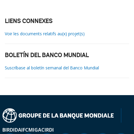
LIENS CONNEXES
Voir les documents relatifs au(x) projet(s)
BOLETÍN DEL BANCO MUNDIAL
Suscríbase al boletín semanal del Banco Mundial
BIRD
IDA
IFC
MIGA
CIRDI