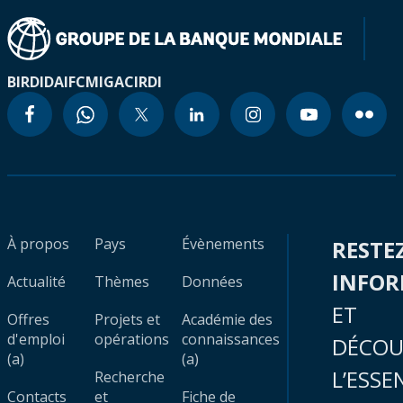
BIRD
IDA
IFC
MIGA
CIRDI
À propos
Pays
Évènements
RESTE
INFO
Actualité
Thèmes
Données
ET
Offres
Projets et
Académie des
d'emploi
opérations
connaissances
DÉCOU
(a)
(a)
L’ESSE
Recherche
Contacts
et
Fiche de