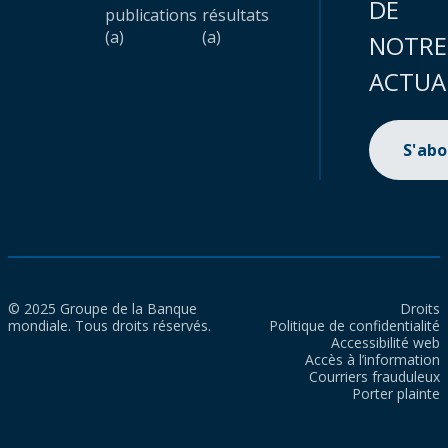
DE
publications
résultats
(a)
(a)
NOTRE
ACTUA
S'ab
© 2025 Groupe de la Banque
Droits
mondiale. Tous droits réservés.
Politique de confidentialité
Accessibilité web
Accès à l’information
Courriers frauduleux
Porter plainte