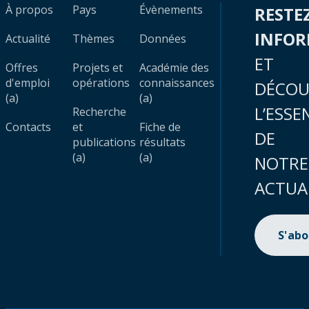
À propos
Pays
Évènements
RESTE
INFO
Actualité
Thèmes
Données
ET
Offres
Projets et
Académie des
d'emploi
opérations
connaissances
DÉCOU
(a)
(a)
L’ESSE
Recherche
Contacts
et
Fiche de
DE
publications
résultats
(a)
(a)
NOTRE
ACTUA
S'ab