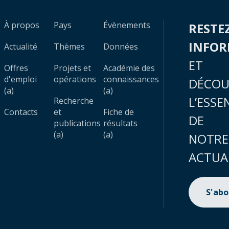
À propos
Pays
Évènements
RESTE
INFO
Actualité
Thèmes
Données
ET
Offres
Projets et
Académie des
d'emploi
opérations
connaissances
DÉCOU
(a)
(a)
L’ESSE
Recherche
Contacts
et
Fiche de
DE
publications
résultats
(a)
(a)
NOTRE
ACTUA
S'ab