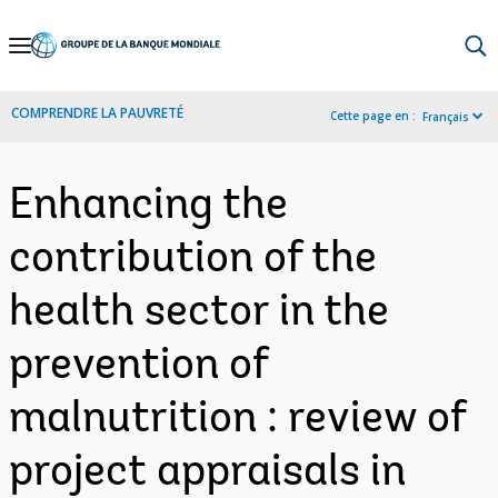
Skip
to
Main
COMPRENDRE LA PAUVRETÉ
Cette page en :
Français
Navigation
Enhancing the
contribution of the
health sector in the
prevention of
malnutrition : review of
project appraisals in