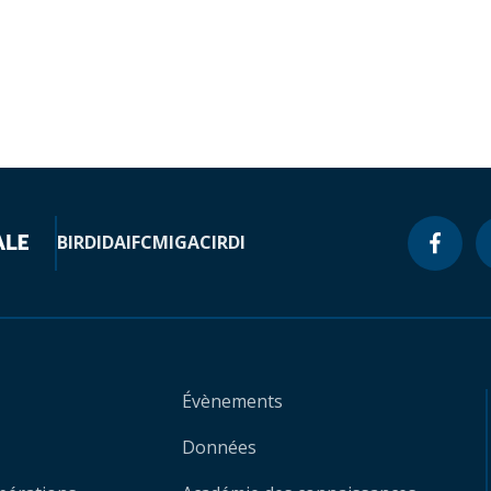
BIRD
IDA
IFC
MIGA
CIRDI
Évènements
Données