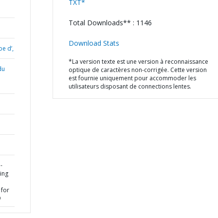
TXT*
Total Downloads** : 1146
Download Stats
e d’,
*La version texte est une version à reconnaissance
du
optique de caractères non-corrigée. Cette version
est fournie uniquement pour accommoder les
utilisateurs disposant de connections lentes.
-
ing
 for
9