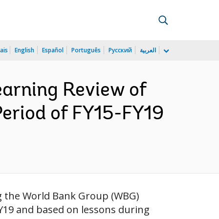
ais
English
Español
Português
Русский
العربية
earning Review of
Period of FY15-FY19
g the World Bank Group (WBG)
Y19 and based on lessons during