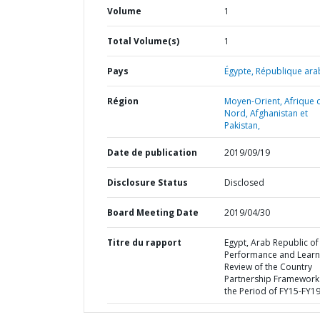
Volume
1
Total Volume(s)
1
Pays
Égypte,
République arab
Région
Moyen-Orient, Afrique 
Nord, Afghanistan et
Pakistan,
Date de publication
2019/09/19
Disclosure Status
Disclosed
Board Meeting Date
2019/04/30
Titre du rapport
Egypt, Arab Republic of 
Performance and Learn
Review of the Country
Partnership Framework
the Period of FY15-FY1