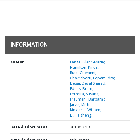
INFORMATION
Auteur
Lange, Glenn-Marie;
Hamilton, Kirk E.;
Ruta, Giovanni;
Chakraborti, Lopamudra;
Desai, Deval Sharad;
Edens, Bram;
Ferreira, Susana;
Fraumeni, Barbara ;
Jarvis, Michael;
Kingsmill, William;
Li, Haizheng;
Date du document
2010/12/13