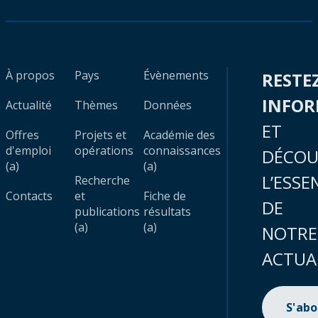
À propos
Pays
Évènements
RESTE
INFO
Actualité
Thèmes
Données
ET
Offres
Projets et
Académie des
d'emploi
opérations
connaissances
DÉCOU
(a)
(a)
L’ESSE
Recherche
Contacts
et
Fiche de
DE
publications
résultats
(a)
(a)
NOTRE
ACTUA
S'ab