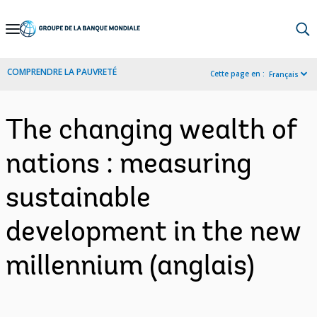
Skip
to
Main
COMPRENDRE LA PAUVRETÉ
Cette page en :
Français
Navigation
The changing wealth of
nations : measuring
sustainable
development in the new
millennium (anglais)