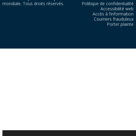
mondiale. Tous droits réservés.
Politique de confidentialité
Accessibilité web
Accès à l’information
Courriers frauduleux
Porter plainte