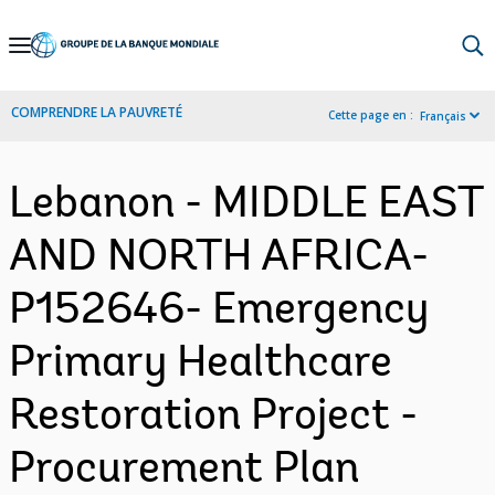
Skip
to
Main
COMPRENDRE LA PAUVRETÉ
Cette page en :
Français
Navigation
Lebanon - MIDDLE EAST
AND NORTH AFRICA-
P152646- Emergency
Primary Healthcare
Restoration Project -
Procurement Plan