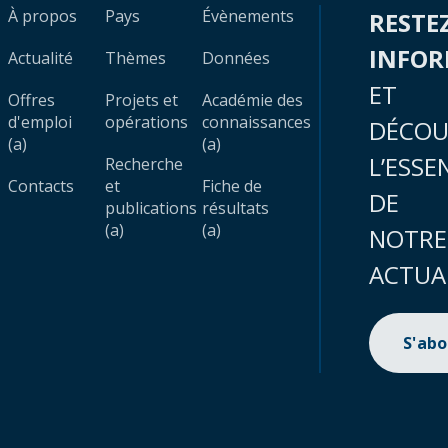
À propos
Pays
Évènements
RESTE
INFO
Actualité
Thèmes
Données
ET
Offres
Projets et
Académie des
d'emploi
opérations
connaissances
DÉCOU
(a)
(a)
L’ESSE
Recherche
Contacts
et
Fiche de
DE
publications
résultats
(a)
(a)
NOTRE
ACTUA
S'ab