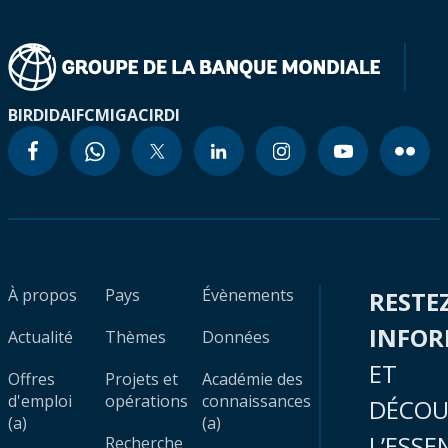
BIRD
IDA
IFC
MIGA
CIRDI
À propos
Pays
Évènements
RESTE
INFO
Actualité
Thèmes
Données
ET
Offres
Projets et
Académie des
d'emploi
opérations
connaissances
DÉCOU
(a)
(a)
L’ESSE
Recherche