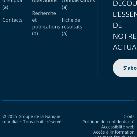
d'emploi
opérations
connaissances
DÉCOU
(a)
(a)
L’ESSE
Recherche
Contacts
et
Fiche de
DE
publications
résultats
(a)
(a)
NOTRE
ACTUA
S'ab
© 2025 Groupe de la Banque
Droits
mondiale. Tous droits réservés.
Politique de confidentialité
Accessibilité web
Accès à l’information