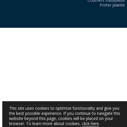
Courriers frauduleux
Porter plainte
This site uses cookies to optimize functionality and give you
the best possible experience. If you continue to navigate this
website beyond this page, cookies will be placed on your
browser. To learn more about cookies,
click here
.