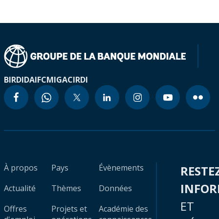
BIRD
IDA
IFC
MIGA
CIRDI
À propos
Pays
Évènements
RESTE
INFO
Actualité
Thèmes
Données
ET
Offres
Projets et
Académie des