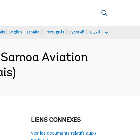
ais
English
Español
Português
Русский
العربية
 Samoa Aviation
is)
LIENS CONNEXES
Voir les documents relatifs au(x)
projet(s)