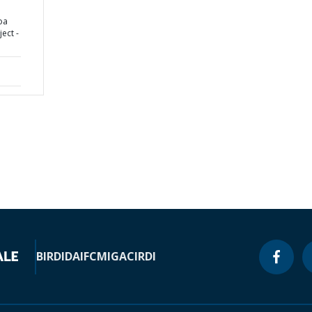
oa
ect -
BIRD
IDA
IFC
MIGA
CIRDI