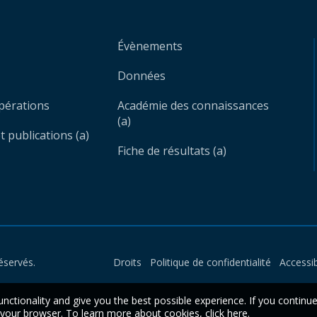
Évènements
Données
opérations
Académie des connaissances
(a)
 publications (a)
Fiche de résultats (a)
éservés.
Droits
Politique de confidentialité
Accessib
unctionality and give you the best possible experience. If you continu
n your browser. To learn more about cookies,
click here
.