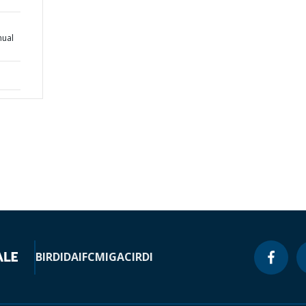
nual
BIRD
IDA
IFC
MIGA
CIRDI