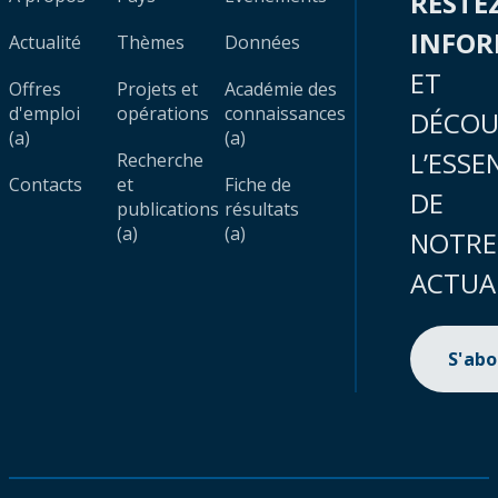
RESTE
INFO
Actualité
Thèmes
Données
ET
Offres
Projets et
Académie des
d'emploi
opérations
connaissances
DÉCOU
(a)
(a)
L’ESSE
Recherche
Contacts
et
Fiche de
DE
publications
résultats
(a)
(a)
NOTRE
ACTUA
S'ab