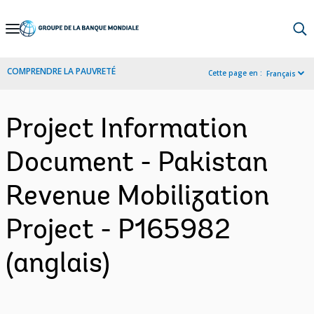
Skip
to
Main
COMPRENDRE LA PAUVRETÉ
Cette page en :
Français
Navigation
Project Information
Document - Pakistan
Revenue Mobilization
Project - P165982
(anglais)