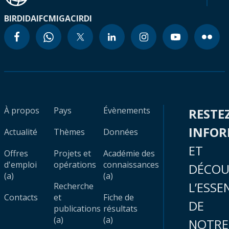
BIRD
IDA
IFC
MIGA
CIRDI
À propos
Pays
Évènements
RESTE
INFO
Actualité
Thèmes
Données
ET
Offres
Projets et
Académie des
d'emploi
opérations
connaissances
DÉCOU
(a)
(a)
L’ESSE
Recherche
Contacts
et
Fiche de
DE
publications
résultats
(a)
(a)
NOTRE