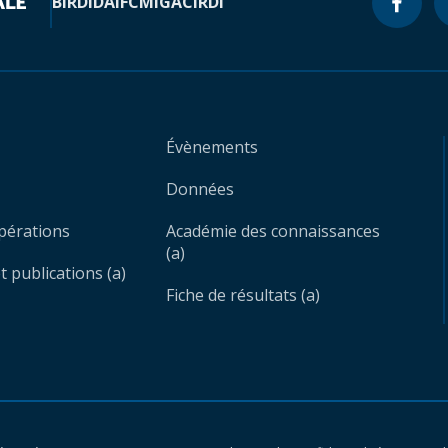
BIRD
IDA
IFC
MIGA
CIRDI
Évènements
Données
opérations
Académie des connaissances
(a)
 publications (a)
Fiche de résultats (a)