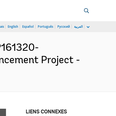
ais
English
Español
Português
Русский
العربية
P161320-
cement Project -
LIENS CONNEXES