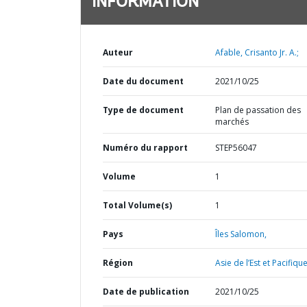
INFORMATION
Auteur
Afable, Crisanto Jr. A.;
Date du document
2021/10/25
Type de document
Plan de passation des
marchés
Numéro du rapport
STEP56047
Volume
1
Total Volume(s)
1
Pays
Îles Salomon,
Région
Asie de l’Est et Pacifique
Date de publication
2021/10/25