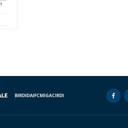
rt
BIRD
IDA
IFC
MIGA
CIRDI