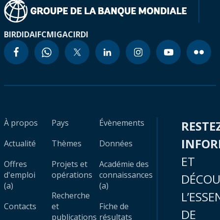
BIRD
IDA
IFC
MIGA
CIRDI
À propos
Pays
Évènements
RESTE
INFO
Actualité
Thèmes
Données
ET
Offres
Projets et
Académie des
d'emploi
opérations
connaissances
DÉCOU
(a)
(a)
L’ESSE
Recherche
Contacts
et
Fiche de
DE
publications
résultats