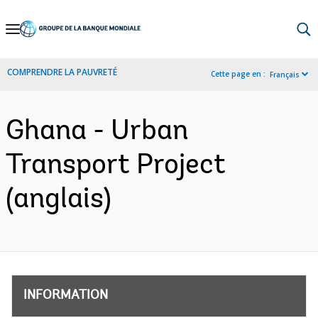
Skip
to
Main
COMPRENDRE LA PAUVRETÉ
Cette page en :
Français
Navigation
Ghana - Urban
Transport Project
(anglais)
INFORMATION