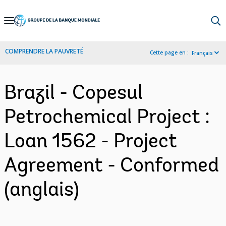
Skip
to
Main
COMPRENDRE LA PAUVRETÉ
Cette page en :
Français
Navigation
Brazil - Copesul
Petrochemical Project :
Loan 1562 - Project
Agreement - Conformed
(anglais)