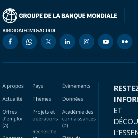
BIRD
IDA
IFC
MIGA
CIRDI
À propos
Pays
Évènements
RESTE
INFO
Actualité
Thèmes
Données
ET
Offres
Projets et
Académie des
d'emploi
opérations
connaissances
DÉCOU
(a)
(a)
L’ESSE
Recherche