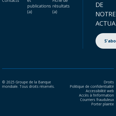
Contacts
et
Fiche de
DE
publications
résultats
(a)
(a)
NOTRE
ACTUA
S'ab
© 2025 Groupe de la Banque
Droits
mondiale. Tous droits réservés.
Politique de confidentialité
Accessibilité web
Accès à l’information
Courriers frauduleux
Porter plainte