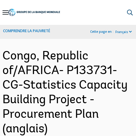
Skip
to
Main
COMPRENDRE LA PAUVRETÉ
Cette page en :
Français
Navigation
Congo, Republic
of/AFRICA- P133731-
CG-Statistics Capacity
Building Project -
Procurement Plan
(anglais)