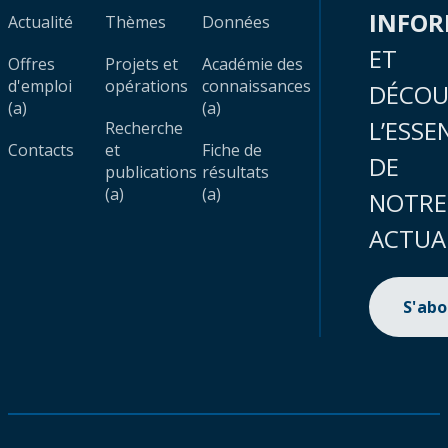
INFO
Actualité
Thèmes
Données
ET
Offres
Projets et
Académie des
d'emploi
opérations
connaissances
DÉCOU
(a)
(a)
L’ESSE
Recherche
Contacts
et
Fiche de
DE
publications
résultats
(a)
(a)
NOTRE
ACTUA
S'ab