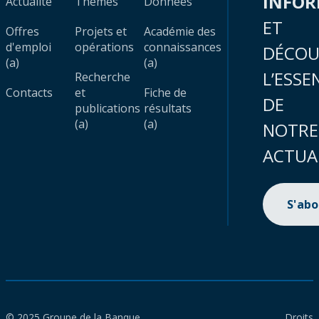
INFO
Actualité
Thèmes
Données
ET
Offres
Projets et
Académie des
d'emploi
opérations
connaissances
DÉCOU
(a)
(a)
L’ESSE
Recherche
Contacts
et
Fiche de
DE
publications
résultats
(a)
(a)
NOTRE
ACTUA
S'ab
© 2025 Groupe de la Banque
Droits