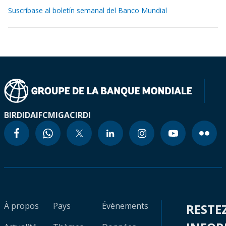
Suscríbase al boletín semanal del Banco Mundial
BIRD
IDA
IFC
MIGA
CIRDI
À propos
Pays
Évènements
RESTE