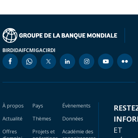
BIRD
IDA
IFC
MIGA
CIRDI
À propos
Pays
Évènements
RESTE
INFO
Actualité
Thèmes
Données
ET
Offres
Projets et
Académie des