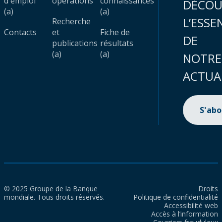
d'emploi
opérations
connaissances
DÉCOU
(a)
(a)
L’ESSE
Recherche
Contacts
et
Fiche de
DE
publications
résultats
(a)
(a)
NOTRE
ACTUA
S'ab
© 2025 Groupe de la Banque
Droits
mondiale. Tous droits réservés.
Politique de confidentialité
Accessibilité web
Accès à l’information