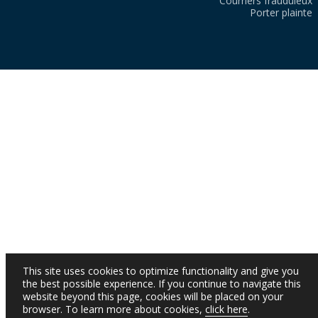
Courriers frauduleux
Porter plainte
This site uses cookies to optimize functionality and give you
the best possible experience. If you continue to navigate this
website beyond this page, cookies will be placed on your
browser. To learn more about cookies,
click here
.