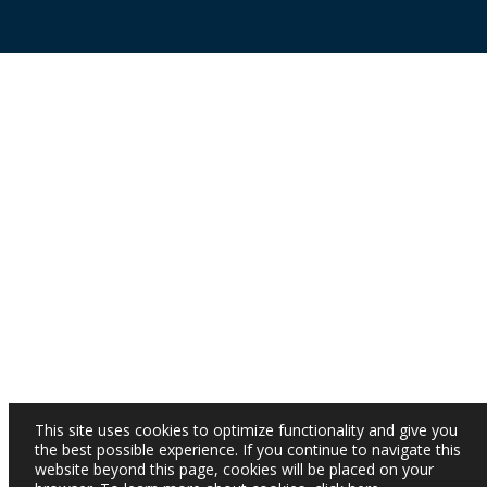
This site uses cookies to optimize functionality and give you
the best possible experience. If you continue to navigate this
website beyond this page, cookies will be placed on your