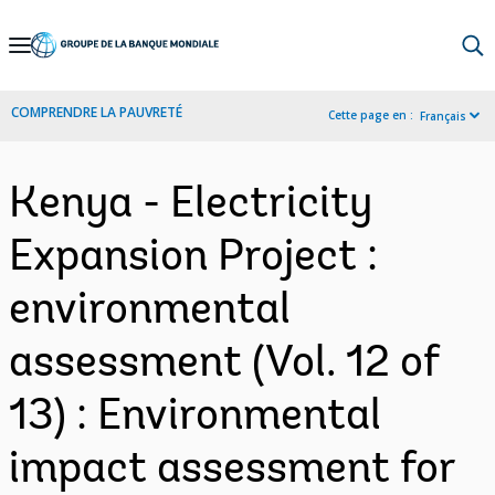
Skip
to
Main
COMPRENDRE LA PAUVRETÉ
Cette page en :
Français
Navigation
Kenya - Electricity
Expansion Project :
environmental
assessment (Vol. 12 of
13) : Environmental
impact assessment for