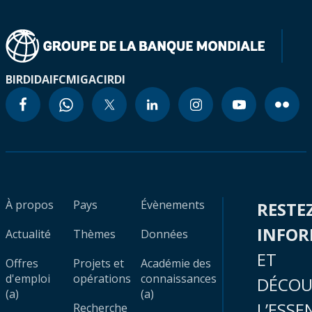
BIRD
IDA
IFC
MIGA
CIRDI
À propos
Pays
Évènements
RESTE
INFO
Actualité
Thèmes
Données
ET
Offres
Projets et
Académie des
d'emploi
opérations
connaissances
DÉCOU
(a)
(a)
L’ESSE
Recherche