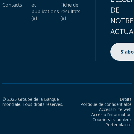
Contacts
et
Fiche de
DE
publications
résultats
(a)
(a)
NOTRE
ACTUA
S'ab
© 2025 Groupe de la Banque
Droits
mondiale. Tous droits réservés.
Politique de confidentialité
Accessibilité web
Accès à l’information
Courriers frauduleux
Porter plainte