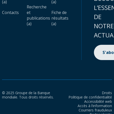
(a)
(a)
L’ESSE
Recherche
Contacts
et
Fiche de
DE
publications
résultats
(a)
(a)
NOTRE
ACTUA
S'ab
© 2025 Groupe de la Banque
Droits
mondiale. Tous droits réservés.
Politique de confidentialité
Accessibilité web
Accès à l’information
Courriers frauduleux