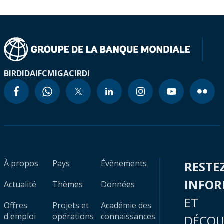
BIRD
IDA
IFC
MIGA
CIRDI
À propos
Pays
Évènements
RESTE
INFO
Actualité
Thèmes
Données
ET
Offres
Projets et
Académie des
d'emploi
opérations
connaissances
DÉCOU