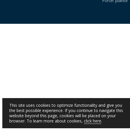
Porter plainte
This site uses cookies to optimize functionality and give you
the best possible experience. If you continue to navigate this
website beyond this page, cookies will be placed on your
browser. To learn more about cookies,
click here
.