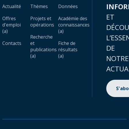
INFO
Actualité
Thèmes
Données
ET
Offres
Projets et
Académie des
d'emploi
opérations
connaissances
DÉCOU
(a)
(a)
L’ESSE
Recherche
Contacts
et
Fiche de
DE
publications
résultats
(a)
(a)
NOTRE
ACTUA
S'ab