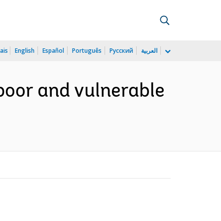
ais
English
Español
Português
Русский
العربية
poor and vulnerable