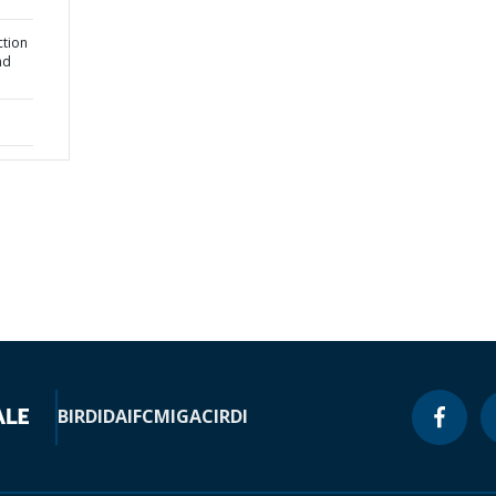
ction
nd
BIRD
IDA
IFC
MIGA
CIRDI