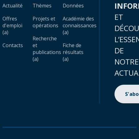
INFO
Actualité
Thèmes
Données
ET
Offres
Projets et
Académie des
d'emploi
opérations
connaissances
DÉCOU
(a)
(a)
L’ESSE
Recherche
Contacts
et
Fiche de
DE
publications
résultats
(a)
(a)
NOTRE
ACTUA
S'ab