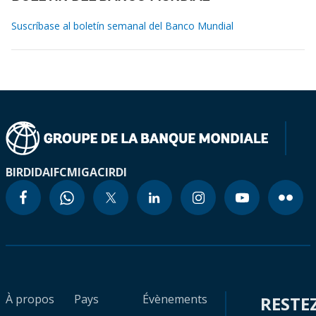
Suscríbase al boletín semanal del Banco Mundial
BIRD
IDA
IFC
MIGA
CIRDI
À propos
Pays
Évènements
RESTE