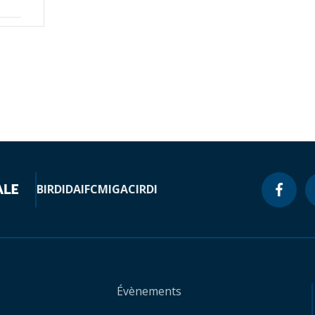
BIRD
IDA
IFC
MIGA
CIRDI
Évènements