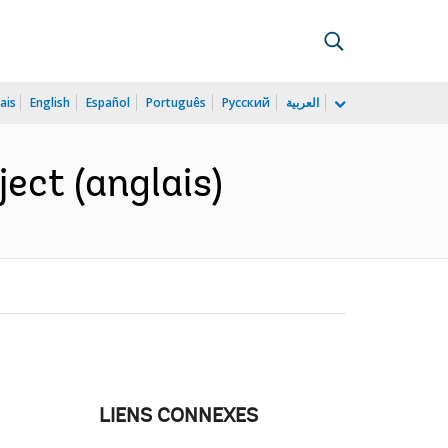
ais
English
Español
Português
Русский
العربية
ect (anglais)
LIENS CONNEXES