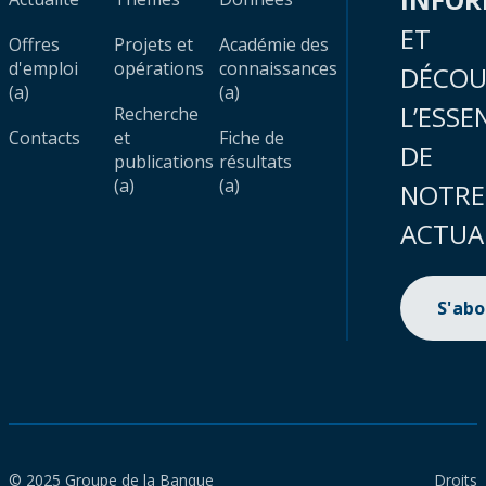
ET
Offres
Projets et
Académie des
d'emploi
opérations
connaissances
DÉCOU
(a)
(a)
L’ESSE
Recherche
Contacts
et
Fiche de
DE
publications
résultats
(a)
(a)
NOTRE
ACTUA
S'ab
© 2025 Groupe de la Banque
Droits