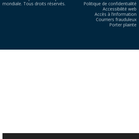
mondiale. Tous droits réservés.
Politique de confidentialité
Accessibilité web
Accès à l’information
Courriers frauduleux
Porter plainte