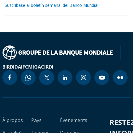
Suscríbase al boletín semanal del Banco Mundial
BIRD
IDA
IFC
MIGA
CIRDI
À propos
Pays
Évènements
RESTE
INFO
Actualité
Thèmes
Données