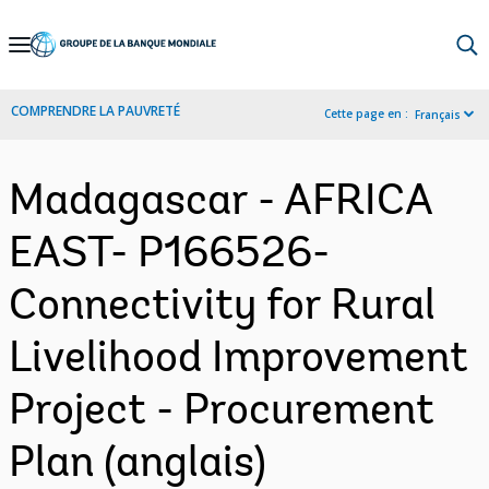
Skip
to
Main
COMPRENDRE LA PAUVRETÉ
Cette page en :
Français
Navigation
Madagascar - AFRICA
EAST- P166526-
Connectivity for Rural
Livelihood Improvement
Project - Procurement
Plan (anglais)