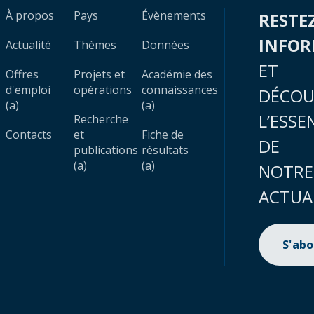
À propos
Pays
Évènements
RESTE
INFO
Actualité
Thèmes
Données
ET
Offres
Projets et
Académie des
d'emploi
opérations
connaissances
DÉCOU
(a)
(a)
L’ESSE
Recherche
Contacts
et
Fiche de
DE
publications
résultats
(a)
(a)
NOTRE
ACTUA
S'ab