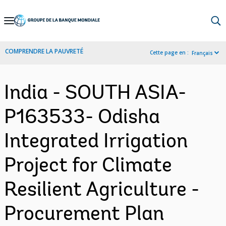
Skip
to
Main
COMPRENDRE LA PAUVRETÉ
Cette page en :
Français
Navigation
India - SOUTH ASIA-
P163533- Odisha
Integrated Irrigation
Project for Climate
Resilient Agriculture -
Procurement Plan