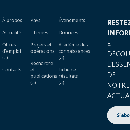
À propos
Pays
Évènements
RESTE
INFO
Actualité
Thèmes
Données
ET
Offres
Projets et
Académie des
d'emploi
opérations
connaissances
DÉCOU
(a)
(a)
L’ESSE
Recherche
Contacts
et
Fiche de
DE
publications
résultats
(a)
(a)
NOTRE
ACTUA
S'ab