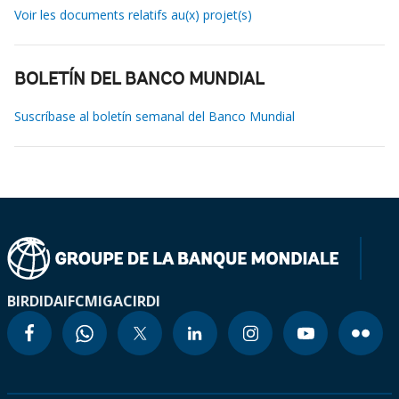
Voir les documents relatifs au(x) projet(s)
BOLETÍN DEL BANCO MUNDIAL
Suscríbase al boletín semanal del Banco Mundial
BIRD
IDA
IFC
MIGA
CIRDI