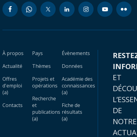
À propos
Pays
Évènements
RESTE
INFO
Actualité
Thèmes
Données
ET
Offres
Projets et
Académie des
d'emploi
opérations
connaissances
DÉCOU
(a)
(a)
L’ESSE
Recherche
Contacts
et
Fiche de
DE
publications
résultats
(a)
(a)
NOTRE
ACTUA