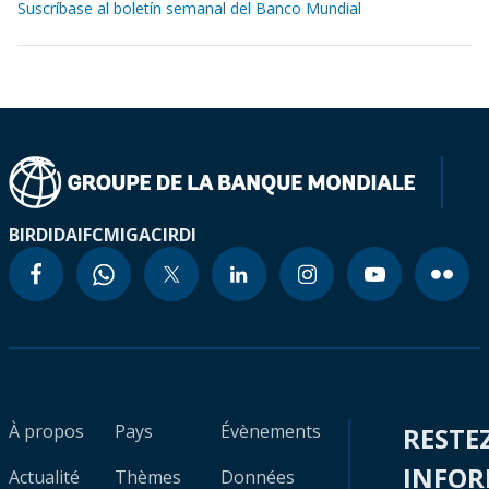
Suscríbase al boletín semanal del Banco Mundial
BIRD
IDA
IFC
MIGA
CIRDI
À propos
Pays
Évènements
RESTE
INFO
Actualité
Thèmes
Données