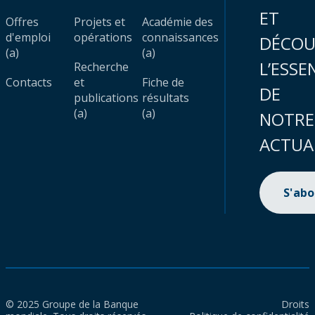
ET
Offres
Projets et
Académie des
d'emploi
opérations
connaissances
DÉCOU
(a)
(a)
L’ESSE
Recherche
Contacts
et
Fiche de
DE
publications
résultats
(a)
(a)
NOTRE
ACTUA
S'ab
© 2025 Groupe de la Banque
Droits