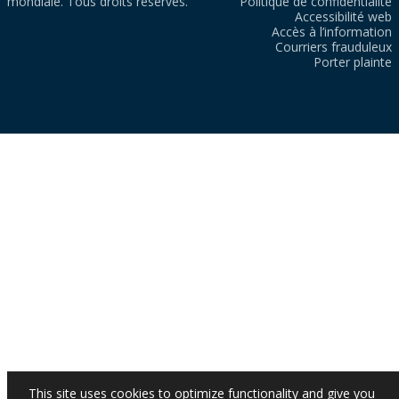
mondiale. Tous droits réservés.
Politique de confidentialité
Accessibilité web
Accès à l’information
Courriers frauduleux
Porter plainte
This site uses cookies to optimize functionality and give you