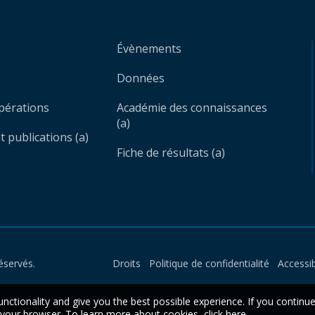
Évènements
Données
opérations
Académie des connaissances
(a)
 publications (a)
Fiche de résultats (a)
éservés.
Droits
Politique de confidentialité
Accessib
unctionality and give you the best possible experience. If you continu
n your browser. To learn more about cookies,
click here
.