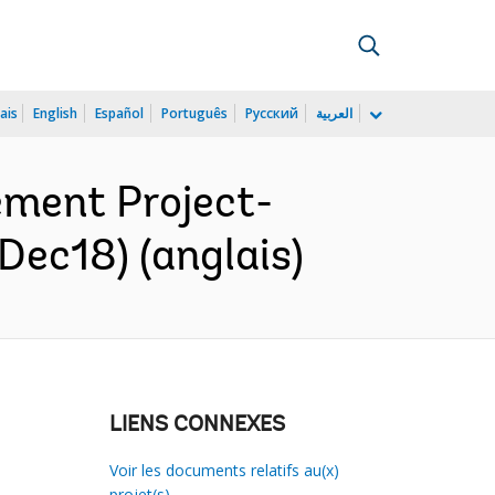
ais
English
Español
Português
Русский
العربية
ment Project-
Dec18) (anglais)
LIENS CONNEXES
Voir les documents relatifs au(x)
projet(s)