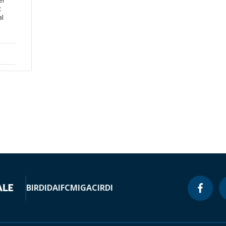
er
t
al
d
BIRD
IDA
IFC
MIGA
CIRDI