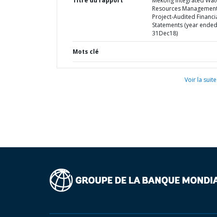
Titre du rapport
Mekong Integrated Wat
Resources Managemen
Project-Audited Financi
Statements (year ende
31Dec18)
Mots clé
Voir la suite