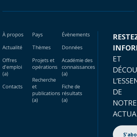
À propos
Pays
Évènements
RESTE
INFO
Actualité
Thèmes
Données
ET
Offres
Projets et
Académie des
d'emploi
opérations
connaissances
DÉCOU
(a)
(a)
L’ESSE
Recherche
Contacts
et
Fiche de
DE
publications
résultats
(a)
(a)
NOTRE
ACTUA
S'ab