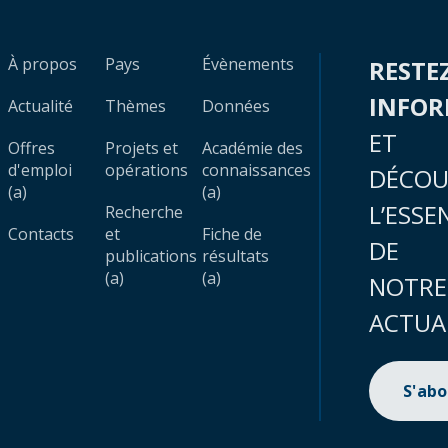
À propos
Pays
Évènements
RESTE
INFO
Actualité
Thèmes
Données
ET
Offres
Projets et
Académie des
d'emploi
opérations
connaissances
DÉCOU
(a)
(a)
L’ESSE
Recherche
Contacts
et
Fiche de
DE
publications
résultats
(a)
(a)
NOTRE
ACTUA
S'ab