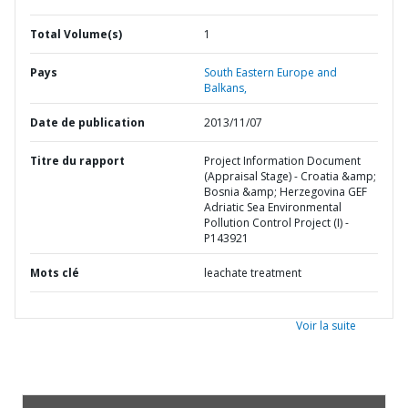
Total Volume(s)
1
Pays
South Eastern Europe and
Balkans,
Date de publication
2013/11/07
Titre du rapport
Project Information Document
(Appraisal Stage) - Croatia &amp;
Bosnia &amp; Herzegovina GEF
Adriatic Sea Environmental
Pollution Control Project (I) -
P143921
Mots clé
leachate treatment
Voir la suite