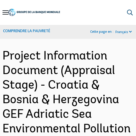
Skip
to
Main
COMPRENDRE LA PAUVRETÉ
Cette page en :
Français
Navigation
Project Information
Document (Appraisal
Stage) - Croatia &
Bosnia & Herzegovina
GEF Adriatic Sea
Environmental Pollution