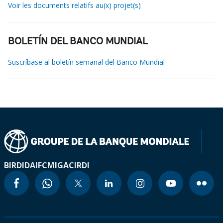
Voir les documents relatifs au(x) projet(s)
BOLETÍN DEL BANCO MUNDIAL
Suscríbase al boletín semanal del Banco Mundial
BIRD
IDA
IFC
MIGA
CIRDI