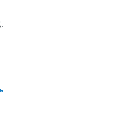
es
de
du