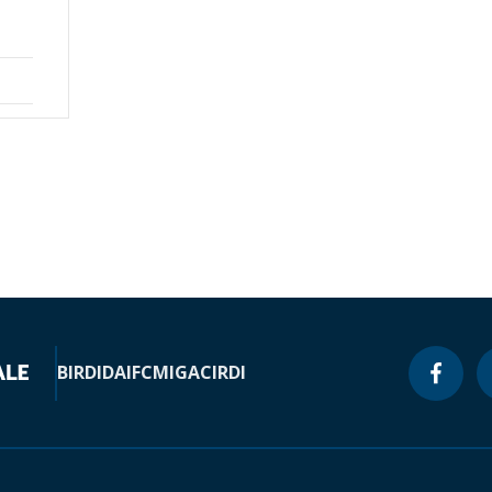
l
BIRD
IDA
IFC
MIGA
CIRDI