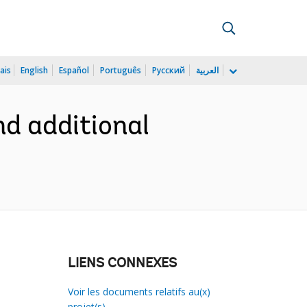
ais
English
Español
Português
Русский
العربية
nd additional
LIENS CONNEXES
Voir les documents relatifs au(x)
projet(s)