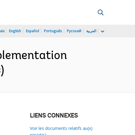
ais
English
Español
Português
Русский
العربية
mplementation
)
LIENS CONNEXES
Voir les documents relatifs au(x)
projet(s)