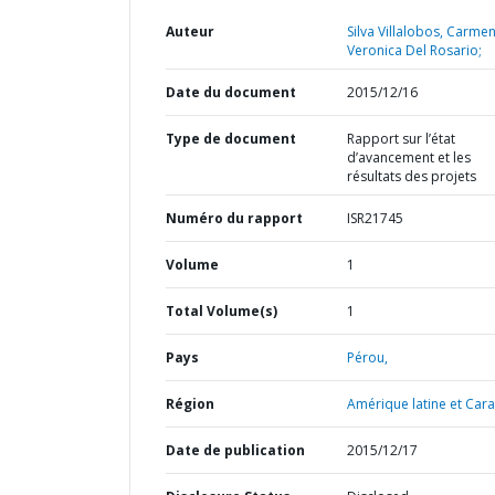
Auteur
Silva Villalobos, Carme
Veronica Del Rosario;
Date du document
2015/12/16
Type de document
Rapport sur l’état
d’avancement et les
résultats des projets
Numéro du rapport
ISR21745
Volume
1
Total Volume(s)
1
Pays
Pérou,
Région
Amérique latine et Cara
Date de publication
2015/12/17