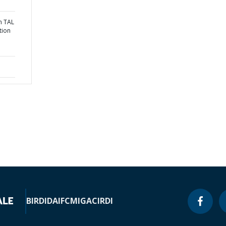
on TAL
tion
BIRD
IDA
IFC
MIGA
CIRDI