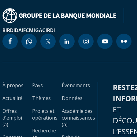
BIRD
IDA
IFC
MIGA
CIRDI
À propos
Pays
Évènements
RESTE
INFO
Actualité
Thèmes
Données
ET
Offres
Projets et
Académie des
d'emploi
opérations
connaissances
DÉCOU
(a)
(a)
L’ESSE
Recherche