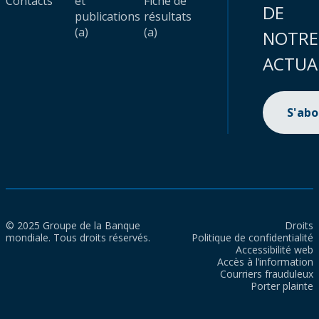
Contacts
et
Fiche de
DE
publications
résultats
(a)
(a)
NOTRE
ACTUA
S'ab
© 2025 Groupe de la Banque
Droits
mondiale. Tous droits réservés.
Politique de confidentialité
Accessibilité web
Accès à l’information
Courriers frauduleux
Porter plainte