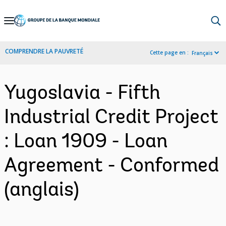
Skip
to
Main
COMPRENDRE LA PAUVRETÉ
Cette page en :
Français
Navigation
Yugoslavia - Fifth
Industrial Credit Project
: Loan 1909 - Loan
Agreement - Conformed
(anglais)