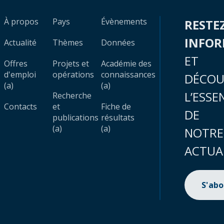
À propos
Pays
Évènements
RESTE
INFO
Actualité
Thèmes
Données
ET
Offres
Projets et
Académie des
d'emploi
opérations
connaissances
DÉCOU
(a)
(a)
L’ESSE
Recherche
Contacts
et
Fiche de
DE
publications
résultats
(a)
(a)
NOTRE
ACTUA
S'ab