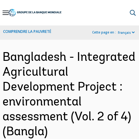
Skip
to
Main
COMPRENDRE LA PAUVRETÉ
Cette page en :
Français
Navigation
Bangladesh - Integrated
Agricultural
Development Project :
environmental
assessment (Vol. 2 of 4)
(Bangla)