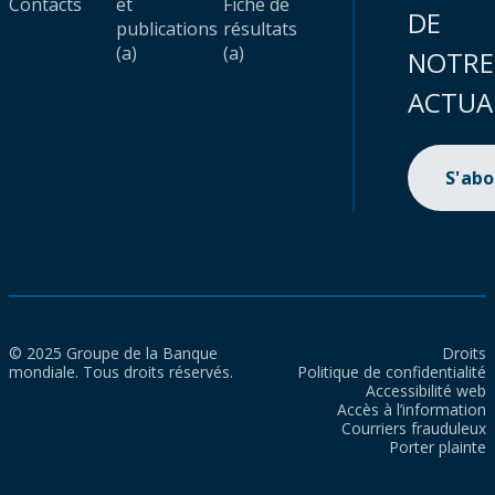
Contacts
et
Fiche de
DE
publications
résultats
(a)
(a)
NOTRE
ACTUA
S'ab
© 2025 Groupe de la Banque
Droits
mondiale. Tous droits réservés.
Politique de confidentialité
Accessibilité web
Accès à l’information
Courriers frauduleux
Porter plainte