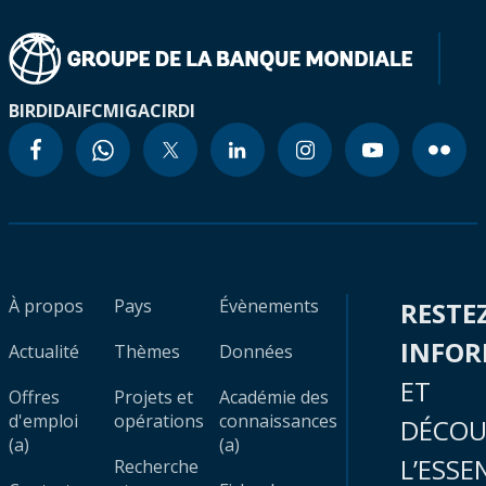
BIRD
IDA
IFC
MIGA
CIRDI
À propos
Pays
Évènements
RESTE
INFO
Actualité
Thèmes
Données
ET
Offres
Projets et
Académie des
d'emploi
opérations
connaissances
DÉCOU
(a)
(a)
L’ESSE
Recherche